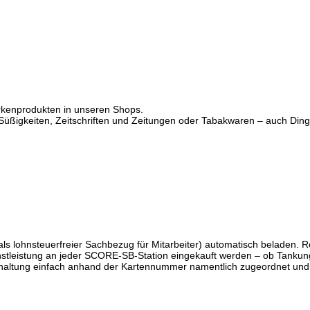
rkenprodukten in unseren Shops.
 Süßigkeiten, Zeitschriften und Zeitungen oder Tabakwaren – auch Ding
 als lohnsteuerfreier Sachbezug für Mitarbeiter) automatisch beladen
nstleistung an jeder SCORE-SB-Station eingekauft werden – ob Tanku
chhaltung einfach anhand der Kartennummer namentlich zugeordnet un