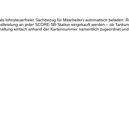
 als lohnsteuerfreier Sachbezug für Mitarbeiter) automatisch beladen
nstleistung an jeder SCORE-SB-Station eingekauft werden – ob Tanku
chhaltung einfach anhand der Kartennummer namentlich zugeordnet un