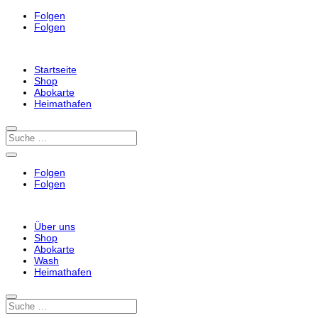
Folgen
Folgen
Startseite
Shop
Abokarte
Heimathafen
Folgen
Folgen
Über uns
Shop
Abokarte
Wash
Heimathafen