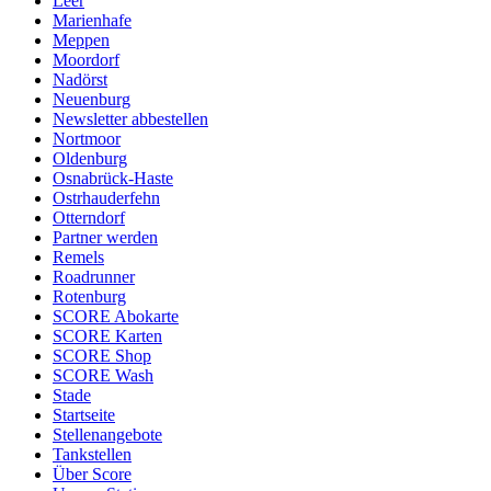
Leer
Marienhafe
Meppen
Moordorf
Nadörst
Neuenburg
Newsletter abbestellen
Nortmoor
Oldenburg
Osnabrück-Haste
Ostrhauderfehn
Otterndorf
Partner werden
Remels
Roadrunner
Rotenburg
SCORE Abokarte
SCORE Karten
SCORE Shop
SCORE Wash
Stade
Startseite
Stellenangebote
Tankstellen
Über Score