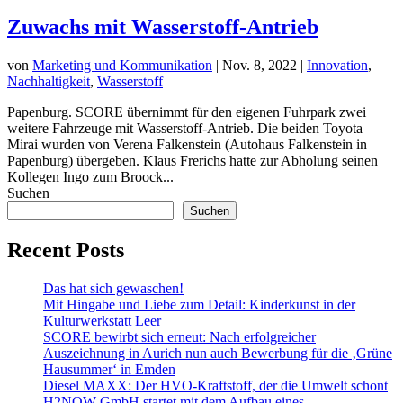
Zuwachs mit Wasserstoff-Antrieb
von
Marketing und Kommunikation
|
Nov. 8, 2022
|
Innovation
,
Nachhaltigkeit
,
Wasserstoff
Papenburg. SCORE übernimmt für den eigenen Fuhrpark zwei
weitere Fahrzeuge mit Wasserstoff-Antrieb. Die beiden Toyota
Mirai wurden von Verena Falkenstein (Autohaus Falkenstein in
Papenburg) übergeben. Klaus Frerichs hatte zur Abholung seinen
Kollegen Ingo zum Broock...
Suchen
Suchen
Recent Posts
Das hat sich gewaschen!
Mit Hingabe und Liebe zum Detail: Kinderkunst in der
Kulturwerkstatt Leer
SCORE bewirbt sich erneut: Nach erfolgreicher
Auszeichnung in Aurich nun auch Bewerbung für die ‚Grüne
Hausummer‘ in Emden
Diesel MAXX: Der HVO-Kraftstoff, der die Umwelt schont
H2NOW GmbH startet mit dem Aufbau eines