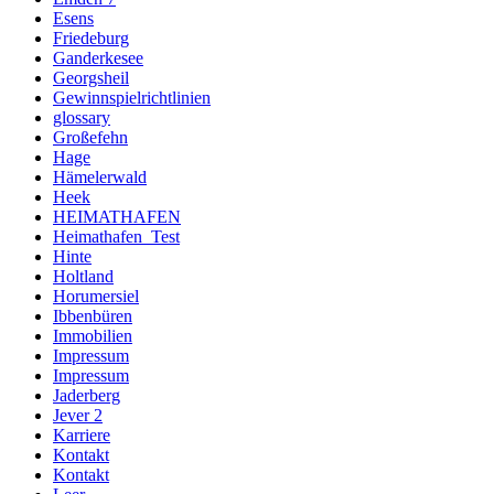
Esens
Friedeburg
Ganderkesee
Georgsheil
Gewinnspielrichtlinien
glossary
Großefehn
Hage
Hämelerwald
Heek
HEIMATHAFEN
Heimathafen_Test
Hinte
Holtland
Horumersiel
Ibbenbüren
Immobilien
Impressum
Impressum
Jaderberg
Jever 2
Karriere
Kontakt
Kontakt