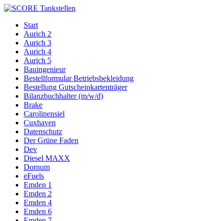
Start
Aurich 2
Aurich 3
Aurich 4
Aurich 5
Bauingenieur
Bestellformular Betriebsbekleidung
Bestellung Gutscheinkartenträger
Bilanzbuchhalter (m/w/d)
Brake
Carolinensiel
Cuxhaven
Datenschutz
Der Grüne Faden
Dev
Diesel MAXX
Dornum
eFuels
Emden 1
Emden 2
Emden 4
Emden 6
Emden 7