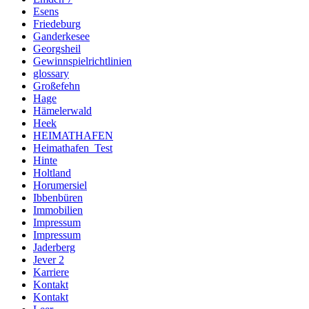
Esens
Friedeburg
Ganderkesee
Georgsheil
Gewinnspielrichtlinien
glossary
Großefehn
Hage
Hämelerwald
Heek
HEIMATHAFEN
Heimathafen_Test
Hinte
Holtland
Horumersiel
Ibbenbüren
Immobilien
Impressum
Impressum
Jaderberg
Jever 2
Karriere
Kontakt
Kontakt