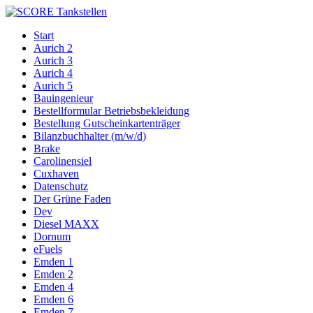
Start
Aurich 2
Aurich 3
Aurich 4
Aurich 5
Bauingenieur
Bestellformular Betriebsbekleidung
Bestellung Gutscheinkartenträger
Bilanzbuchhalter (m/w/d)
Brake
Carolinensiel
Cuxhaven
Datenschutz
Der Grüne Faden
Dev
Diesel MAXX
Dornum
eFuels
Emden 1
Emden 2
Emden 4
Emden 6
Emden 7