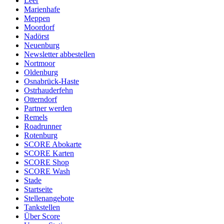
Leer
Marienhafe
Meppen
Moordorf
Nadörst
Neuenburg
Newsletter abbestellen
Nortmoor
Oldenburg
Osnabrück-Haste
Ostrhauderfehn
Otterndorf
Partner werden
Remels
Roadrunner
Rotenburg
SCORE Abokarte
SCORE Karten
SCORE Shop
SCORE Wash
Stade
Startseite
Stellenangebote
Tankstellen
Über Score